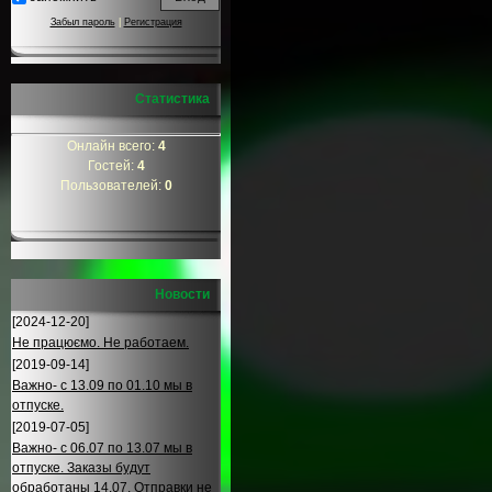
Забыл пароль
|
Регистрация
Статистика
Онлайн всего:
4
Гостей:
4
Пользователей:
0
Новости
[2024-12-20]
Не працюємо. Не работаем.
[2019-09-14]
Важно- с 13.09 по 01.10 мы в
отпуске.
[2019-07-05]
Важно- с 06.07 по 13.07 мы в
отпуске. Заказы будут
обработаны 14.07. Отправки не