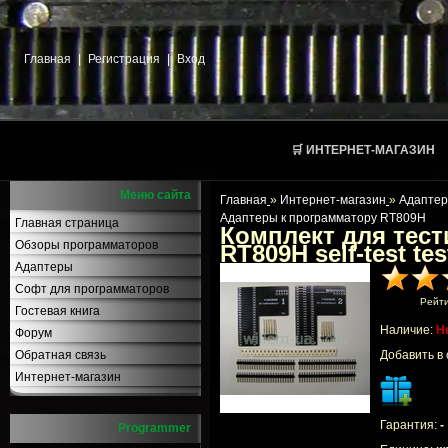
Главная
|
Регистрация
|
Вход
🛒 ИНТЕРНЕТ-МАГАЗИН
Меню сайта
Главная
»
Интернет-магазин
»
Адаптер
Адаптеры к программатору RT809H
Главная страница
Комплект для тес
Обзоры программаторов
RT809H self-test te
Адаптеры
Софт для программаторов
Рейт
Гостевая книга
Наличие:
Н
Форум
Обратная связь
Добавить в
Интернет-магазин
Гарантия:
-
Programmer