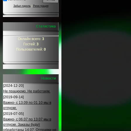
Забыл пароль
|
Регистрация
Статистика
Онлайн всего:
3
Гостей:
3
Пользователей:
0
Новости
[2024-12-20]
Не працюємо. Не работаем.
[2019-09-14]
Важно- с 13.09 по 01.10 мы в
отпуске.
[2019-07-05]
Важно- с 06.07 по 13.07 мы в
отпуске. Заказы будут
обработаны 14.07. Отправки не