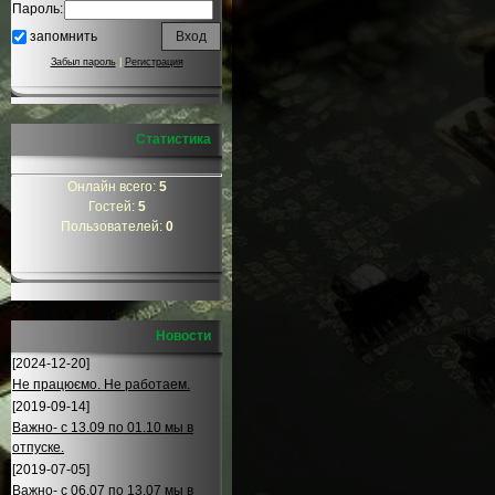
Пароль:
запомнить
Забыл пароль
|
Регистрация
Статистика
Онлайн всего:
5
Гостей:
5
Пользователей:
0
Новости
[2024-12-20]
Не працюємо. Не работаем.
[2019-09-14]
Важно- с 13.09 по 01.10 мы в
отпуске.
[2019-07-05]
Важно- с 06.07 по 13.07 мы в