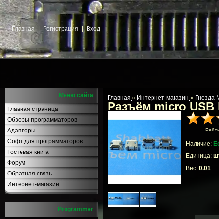
Главная
|
Регистрация
|
Вход
Меню сайта
Главная
»
Интернет-магазин
»
Гнезда 
Разъём micro USB
Главная страница
Обзоры программаторов
Адаптеры
Рейт
Софт для программаторов
Наличие:
Е
Гостевая книга
Единица:
шт
Форум
Вес:
0.01
Обратная связь
Интернет-магазин
Programmer