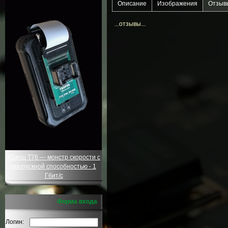
Описание
Изображения
Отзыв
...отзывы...
XGecu T76 — монстр скорости с
пропускной способностью - 1
Гбит/с
Форма входа
Логин: