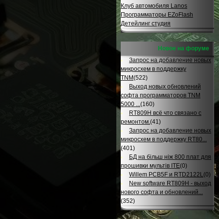
Клуб автомобиля Lanos
Программаторы EZoFlash
Детейлинг студия
Новое на форуме
Запрос на добавление новых
микросхем в поддержку
TNM
(522)
Выход новых обновлений
софта программаторов TNM
5000 ...
(160)
RT809H всё что связано с
ремонтом.
(41)
Запрос на добавление новых
микросхем в поддержку RT80...
(401)
БД на більш ніж 800 плат для
прошивки мультів ITE
(0)
Willem PCB5F и RTD2122L
(0)
New software RT809H - выход
нового софта и обновлений...
(352)