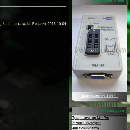
Programmer RT809
обавлен в каталог: Вторник, 2016-10-04
Программатор RT809F
Рекомендуем
Программатор MiniPro
Ремонт ноутбуков
Чип тюнинг авто