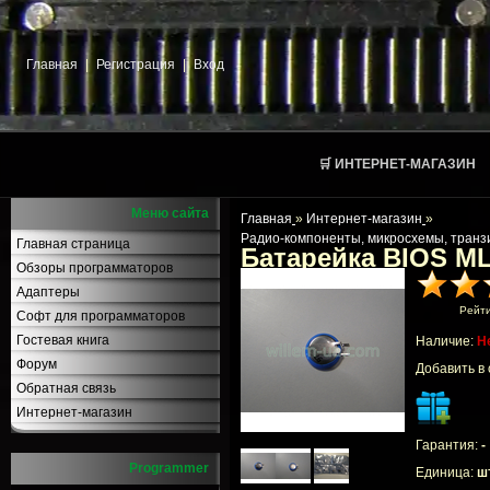
Главная
|
Регистрация
|
Вход
🛒 ИНТЕРНЕТ-МАГАЗИН
Меню сайта
Главная
»
Интернет-магазин
»
Радио-компоненты, микросхемы, транз
Главная страница
Батарейка BIOS M
Обзоры программаторов
Адаптеры
Рейт
Софт для программаторов
Гостевая книга
Наличие:
Н
Форум
Добавить в
Обратная связь
Интернет-магазин
Гарантия:
-
Programmer
Единица:
шт