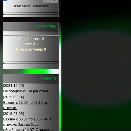
Забыл пароль
|
Регистрация
Статистика
Онлайн всего:
2
Гостей:
2
Пользователей:
0
Новости
[2024-12-20]
Не працюємо. Не работаем.
[2019-09-14]
Важно- с 13.09 по 01.10 мы в
отпуске.
[2019-07-05]
Важно- с 06.07 по 13.07 мы в
отпуске. Заказы будут
обработаны 14.07. Отправки не