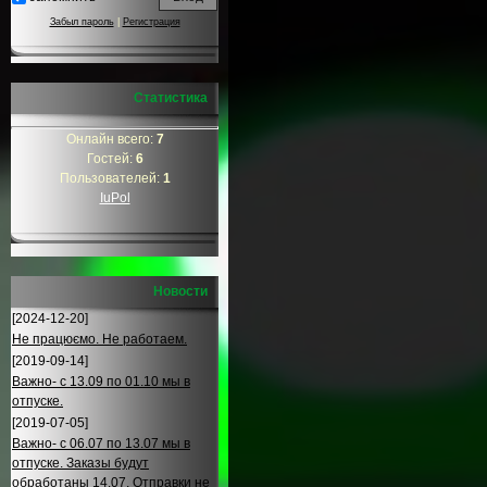
Забыл пароль
|
Регистрация
Статистика
Онлайн всего:
7
Гостей:
6
Пользователей:
1
IuPol
Новости
[2024-12-20]
Не працюємо. Не работаем.
[2019-09-14]
Важно- с 13.09 по 01.10 мы в
отпуске.
[2019-07-05]
Важно- с 06.07 по 13.07 мы в
отпуске. Заказы будут
обработаны 14.07. Отправки не