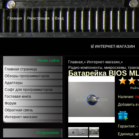
Главная
|
Регистрация
|
Вход
🛒 ИНТЕРНЕТ-МАГАЗИН
Меню сайта
Главная
»
Интернет-магазин
»
Радио-компоненты, микросхемы, транз
Главная страница
Батарейка BIOS M
Обзоры программаторов
Адаптеры
Рейт
Софт для программаторов
Гостевая книга
Наличие:
Н
Форум
Добавить в
Обратная связь
Интернет-магазин
Гарантия:
-
Programmer
Единица:
шт