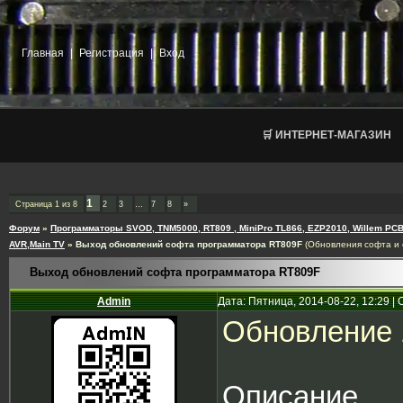
Главная
|
Регистрация
|
Вход
🛒 ИНТЕРНЕТ-МАГАЗИН
1
Страница
1
из
8
2
3
…
7
8
»
Форум
»
Программаторы SVOD, TNM5000, RT809 , MiniPro TL866, EZP2010, Willem PCB
AVR,Main TV
»
Выход обновлений софта программатора RT809F
(Обновления софта и 
Выход обновлений софта программатора RT809F
Admin
Дата: Пятница, 2014-08-22, 12:29 
Обновление 
Описание.