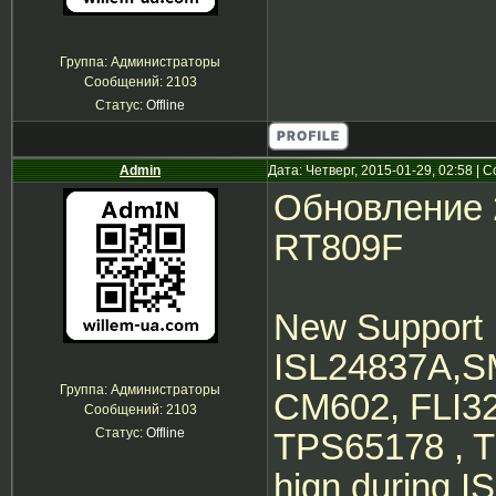
Группа: Администраторы
Сообщений:
2103
Статус:
Offline
Admin
Дата: Четверг, 2015-01-29, 02:58 |
Обновление 
RT809F
New Support 
ISL24837A,
Группа: Администраторы
CM602, FLI32
Сообщений:
2103
Статус:
Offline
TPS65178 , T
hign during 