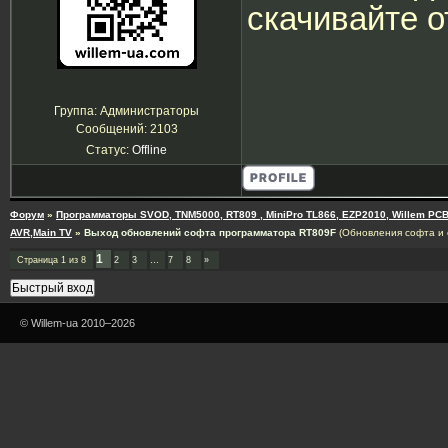
скачивайте от
Группа: Администраторы
Сообщений:
2103
Статус:
Offline
Форум
»
Программаторы SVOD, TNM5000, RT809 , MiniPro TL866, EZP2010, Willem PCB
AVR,Main TV
»
Выход обновлений софта программатора RT809F
(Обновления софта и 
1
Страница
1
из
8
2
3
…
7
8
»
© Willem-ua 2010–2026