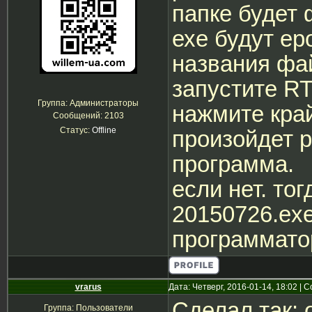
папке будет
ехе будут ер
названия фа
запустите R
Группа: Администраторы
нажмите кра
Сообщений:
2103
Статус:
Offline
произойдет р
программа.
если нет. то
20150726.exe
программатор
vrarus
Дата: Четверг, 2016-01-14, 18:02 |
Сделал так: 
Группа: Пользователи