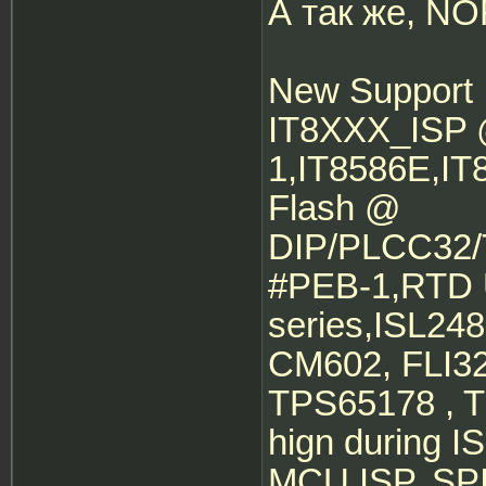
А так же, NO
New Support 
IT8XXX_ISP
1,IT8586E,IT
Flash @
DIP/PLCC32
#PEB-1,RTD 
series,ISL2
CM602, FLI32
TPS65178 , T
hign during 
MCU ISP, SP