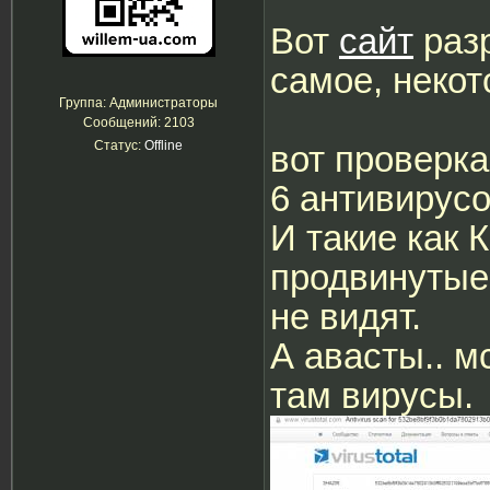
Вот
сайт
разр
самое, некот
Группа: Администраторы
Сообщений:
2103
Статус:
Offline
вот проверка 
6 антивирусо
И такие как К
продвинутые
не видят.
А авасты.. м
там вирусы.