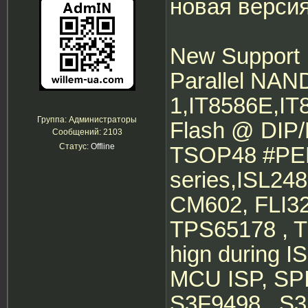
новая верси
New Support 
Parallel NA
1,IT8586E,IT
Группа: Администраторы
Flash @ DI
Сообщений:
2103
Статус:
Offline
TSOP48 #PEB
series,ISL2
CM602, FLI32
TPS65178 , T
hign during 
MCU ISP, SP
S3F9498 , S3