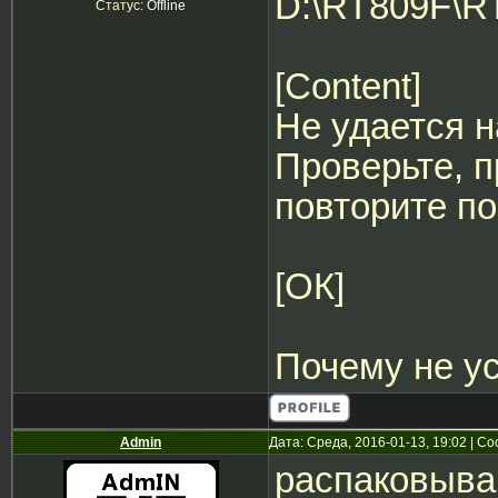
D:\RT809F\R
Статус:
Offline
[Content]
Не удается н
Проверьте, п
повторите по
[ОК]
Почему не у
Admin
Дата: Среда, 2016-01-13, 19:02 | 
распаковывай