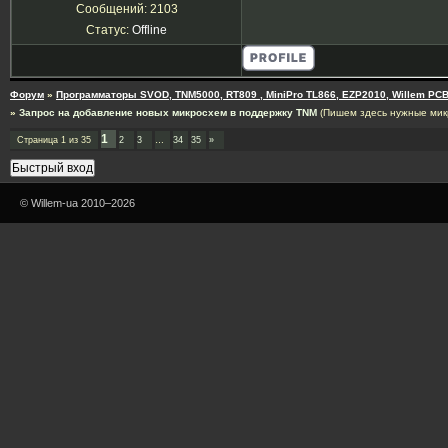
Сообщений:
2103
Статус:
Offline
Форум
»
Программаторы SVOD, TNM5000, RT809 , MiniPro TL866, EZP2010, Willem PCB
»
Запрос на добавление новых микросхем в поддержку TNM
(Пишем здесь нужные мик
1
Страница
1
из
35
2
3
…
34
35
»
© Willem-ua 2010–2026