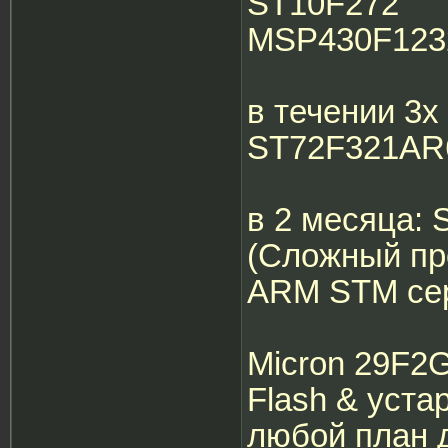
ST10F272
MSP430F1232
в течении 3х
ST72F321AR
в 2 месяца:
(Сложный про
ARM STM сер
Micron 29F2
Flash & устар
любой план д