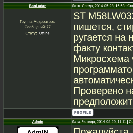
BanLadan
Дата: Среда, 2014-05-28, 15:53 | 
ST M58LW032
Группа: Модераторы
пишется, сти
Сообщений:
77
Статус:
Offline
ругается на 
факту контакт
Микросхема ч
программато
автоматическ
Проверено н
предположит
Admin
Дата: Четверг, 2014-05-29, 11:11 |
Пожалуйста,