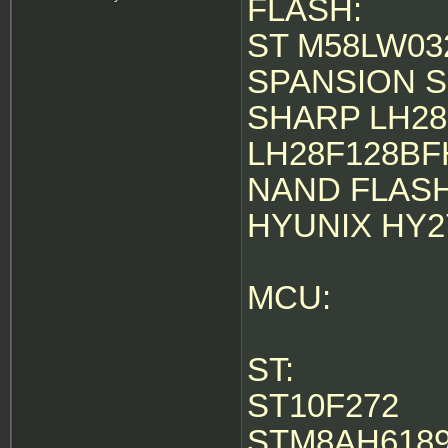
FLASH:
ST M58LW03
SPANSION S
SHARP LH28
LH28F128BF
NAND FLASH
HYUNIX HY2
MCU:
ST:
ST10F272
STM8AH6189