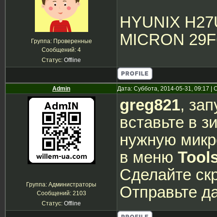
HYUNIX H27
MICRON 29F
Группа: Проверенные
Сообщений:
4
Статус:
Offline
Admin
Дата: Суббота, 2014-05-31, 09:17 
greg821
, за
вставьте в 
нужную микр
в меню
Tool
Сделайте ск
Группа: Администраторы
Отправьте да
Сообщений:
2103
Статус:
Offline