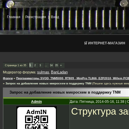
Главная
|
Регистрация
|
Вход
🛒 ИНТЕРНЕТ-МАГАЗИН
1
Страница
1
из
35
2
3
…
34
35
»
sulmas
BanLadan
Модератор форума:
,
Форум
»
Программаторы SVOD, TNM5000, RT809 , MiniPro TL866, EZP2010, Willem PCB
»
Запрос на добавление новых микросхем в поддержку TNM
(Пишем здесь нужные мик
Запрос на добавление новых микросхем в поддержку TNM
Admin
Дата: Пятница, 2014-05-16, 11:38 
Структура за