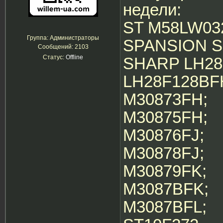
недели:
ST M58LW03
Группа: Администраторы
SPANSION S
Сообщений:
2103
Статус:
Offline
SHARP LH28
LH28F128BF
M30873FH;
M30875FH;
M30876FJ;
M30878FJ;
M30879FK;
M3087BFK;
M3087BFL;