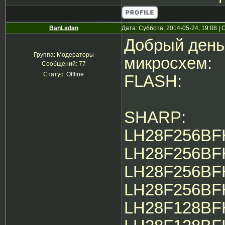
BanLadan
Дата: Суббота, 2014-05-24, 19:08 
Добрый день
Группа: Модераторы
микросхем:
Сообщений:
77
Статус:
Offline
FLASH:
SHARP:
LH28F256BF
LH28F256BF
LH28F256BF
LH28F256BF
LH28F128BF