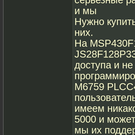
и мы
Нужно купить
них.
На MSP430F1
JS28F128P33
доступа и не
программиров
M6759 PLCC
пользовател
имеем никак
5000 и може
мы их подде