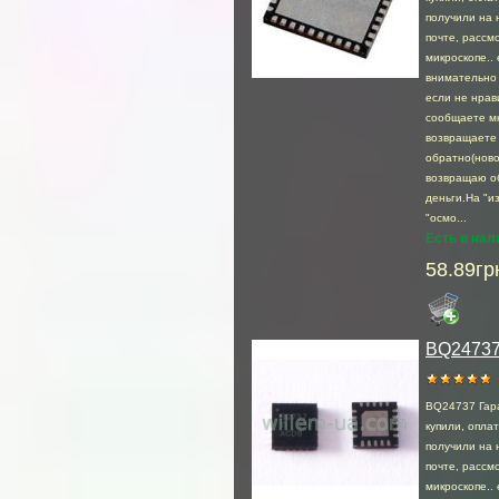
получили на 
почте, раcсмо
микроскопе.. 
внимательно 
если не нрав
сообщаете м
возвращаете
обратно(ново
возвращаю о
деньги.На "и
"осмо...
Есть в нал
58.89гр
BQ2473
BQ24737 Гар
купили, опла
получили на 
почте, раcсмо
микроскопе.. 