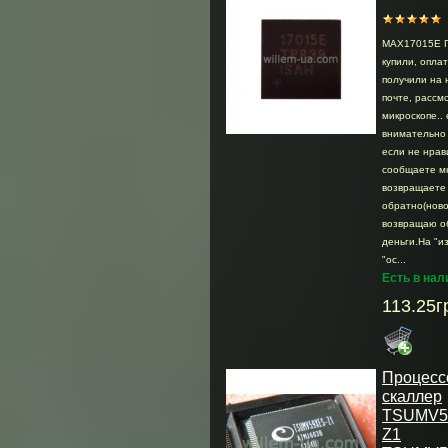
MAX17015E Г
купили, опла
получили на 
почте, раcсмо
микроскопе.. 
внимательно 
если не нрав
сообщаете м
возвращаете
обратно(ново
возвращаю о
деньги.На "и
"ос...
Есть в нал
113.25г
Процесс
скаллер
TSUMV5
Z1