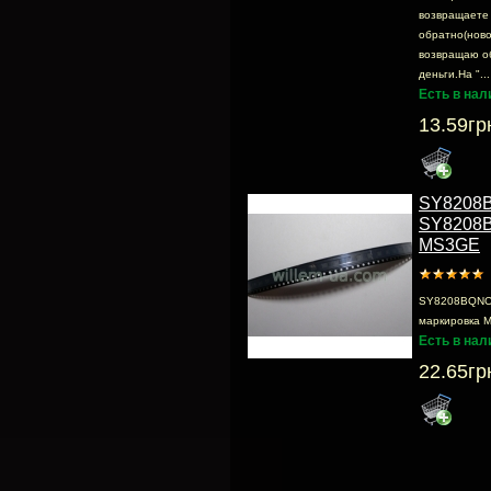
возвращаете
обратно(ново
возвращаю о
деньги.На "...
Есть в нал
13.59гр
SY8208
SY8208
MS3GE
SY8208BQNC
маркировка 
Есть в нал
22.65гр