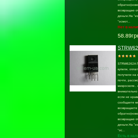
обратно(ново
возвращаю о
деньги.На "и
"осмот...
Нет в нали
58.89гр
STRW62
STRW6262A Г
купили, опла
получили на 
почте, раcсмо
микроскопе.. 
внимательно 
если не нрав
сообщаете м
возвращаете
обратно(ново
возвращаю о
деньги.На "и
"ос...
Есть в нал