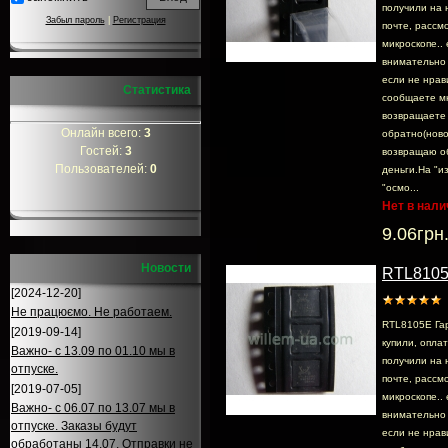
получили на 
Забыл пароль
|
Регистрация
почте, раcсмо
микроскопе.. 
внимательно 
если не нрав
Статистика
сообщаете м
возвращаете
Онлайн всего:
3
обратно(ново
Гостей:
3
возвращаю о
Пользователей:
0
деньги.На "и
"осмо...
Нет в нали
9.06грн
Новости
RTL810
[2024-12-20]
Не працюємо. Не работаем.
RTL8105E Га
[2019-09-14]
купили, опла
Важно- с 13.09 по 01.10 мы в
получили на 
отпуске.
почте, раcсмо
[2019-07-05]
микроскопе.. 
Важно- с 06.07 по 13.07 мы в
внимательно 
отпуске. Заказы будут
если не нрав
обработаны 14.07. Отправки не