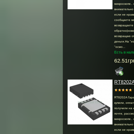
микроскопе.. 
внимательно 
если не нрав
сообщаете м
возвращаете
обратно(ново
возвращаю о
деньги.На "и
"осмо...
Есть в нал
62.51гр
RT8202
RT8202A Гара
купили, опла
получили на 
почте, раcсмо
микроскопе.. 
внимательно 
если не нрав