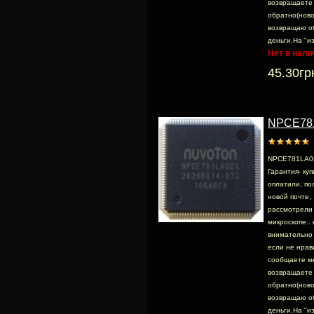
возвращаете
обратно(ново
возвращаю о
деньги.На "из
Нет в нали
45.30гр
NPCE78
NPCE781LA0
Гарантия- куп
оплатили, по
новой почте,
раcсмотрели .
микроскопе.. 
внимательно 
если не нрав
сообщаете м
возвращаете
обратно(ново
возвращаю о
деньги.На "из