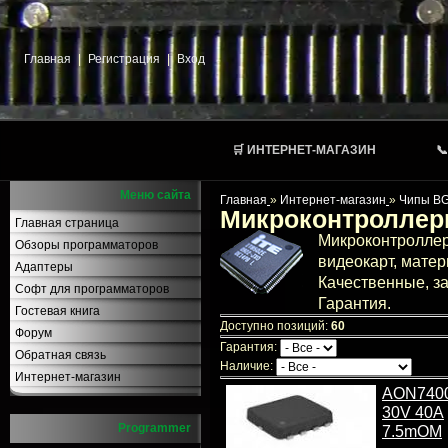
Главная
|
Регистрация
|
Вход
🛒 ИНТЕРНЕТ-МАГАЗИН

Меню сайта
Главная
»
Интернет-магазин
»
Чипы BGA
Микроконтроллеры
Главная страница
Микроконтроллер
Обзоры программаторов
видеокарт, матер
Адаптеры
Качественные, за
Софт для программаторов
Гарантия.
Гостевая книга
Доступно позиций:
60
Форум
Гарантия:
Обратная связь
Наличие:
Интернет-магазин
AON740
30V 40A
Programmer
7.5mOM