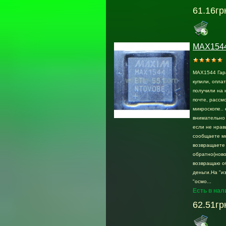
61.16гр
MAX154
MAX1544 Гар
купили, опла
получили на 
почте, раcсмо
микроскопе.. 
внимательно 
если не нрав
сообщаете м
возвращаете
обратно(ново
возвращаю о
деньги.На "и
"осмо...
Есть в нал
62.51гр