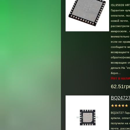
ISL95839 HR
Гарантия- куп
оплатили, по
новой почте,
раcсмотрели .
микроскопе.. 
внимательно 
если не нрав
сообщаете м
возвращаете
обратно(ново
возвращаю о
деньги.На "и
&quo...
Нет в нали
62.51гр
BQ2472
BQ24727 Гар
купили, опла
получили на 
почте, раcсмо