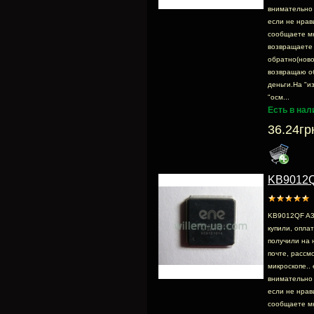
внимательно 
если не нрав
сообщаете м
возвращаете
обратно(ново
возвращаю о
деньги.На "и
"осм...
Есть в нал
36.24гр
KB9012Q
KB9012QF A3
купили, опла
получили на 
почте, раcсмо
микроскопе.. 
внимательно 
если не нрав
сообщаете м