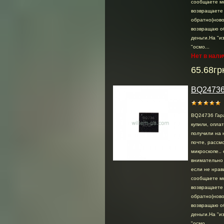
сообщаете м
возвращаете
обратно(ново
возвращаю о
деньги.На "и
"осмо...
Нет в нали
65.68гр
BQ2473
BQ24736 Гар
купили, опла
получили на 
почте, раcсмо
микроскопе.. 
внимательно 
если не нрав
сообщаете м
возвращаете
обратно(ново
возвращаю о
деньги.На "и
"осмо...