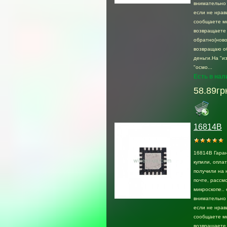
внимательно 
если не нрав
сообщаете м
возвращаете
обратно(ново
возвращаю о
деньги.На "и
"осмо...
Есть в нал
58.89гр
16814B
16814B Гаран
купили, опла
получили на 
почте, раcсмо
микроскопе.. 
внимательно 
если не нрав
сообщаете м
возвращаете