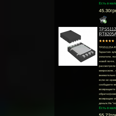
Есть в нал
45.30гр
TPS511
RT8205
TPS51125A R
Гарантия- куп
оплатили, по
новой почте,
раcсмотрели .
микроскопе.. 
внимательно 
если не нрав
сообщаете м
возвращаете
обратно(ново
возвращаю о
деньги.На "из
Есть в нал
55.72гр