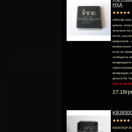
HXA
IT8518E HXA 
купили, опла
получили на 
почте, раcсмо
микроскопе.. 
внимательно 
если не нрав
сообщаете м
возвращаете
обратно(ново
возвращаю о
деньги.На "из
Нет в нали
27.18гр
KB3930
KB3930QF B1