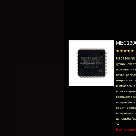
MEC130
MEC1300-NU 
купили, опла
получили на 
почте, раcсмо
микроскопе.. 
внимательно 
если не нрав
сообщаете м
возвращаете
обратно(ново
возвращаю о
деньги.На "и
"о...
Нет в нали