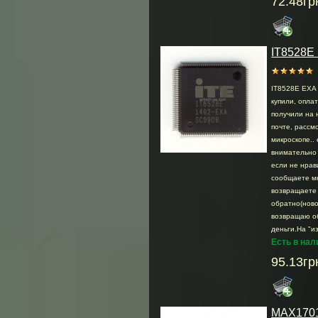
72.48гр
IT8528E
IT8528E EXA 
купили, опла
получили на 
почте, раcсмо
микроскопе.. 
внимательно 
если не нрав
сообщаете м
возвращаете
обратно(ново
возвращаю о
деньги.На "из
Есть в нал
95.13гр
MAX170