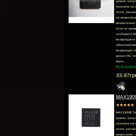
купили, опла
получили на 
почте, раcсм
на микроскопе
внимательно 
если не нрав
сообщаете м
возвращаете
обратно(ново
возвращаю о
деньги.На "и
&quo...
Есть в нал
33.97гр
MAX190
MAX1909E Га
купили, опла
получили на 
почте, раcсмо
микроскопе.. 