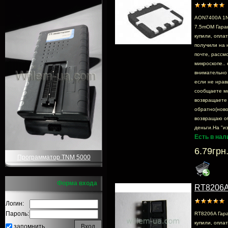
AON7400A 1N
7.5mOM Гара
купили, опла
получили на 
почте, раcсмо
микроскопе.. 
внимательно 
если не нрав
сообщаете м
возвращаете
обратно(ново
возвращаю о
деньги.На "из
Есть в нал
6.79грн
Программатор TNM 5000
Форма входа
RT8206
Логин:
Пароль:
RT8206A Гара
купили, опла
запомнить