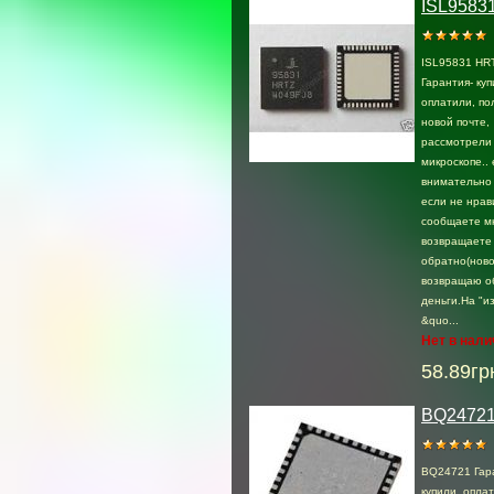
ISL9583
ISL95831 HR
Гарантия- куп
оплатили, по
новой почте,
раcсмотрели .
микроскопе.. 
внимательно 
если не нрав
сообщаете м
возвращаете
обратно(ново
возвращаю о
деньги.На "и
&quo...
Нет в нали
58.89гр
BQ2472
BQ24721 Гар
купили, опла