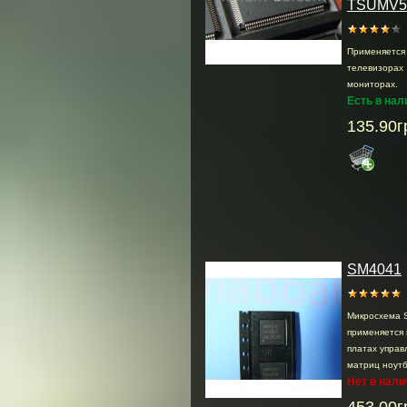
TSUMV5
Применяется 
телевизорах 
мониторах.
Есть в нал
135.90г
SM4041
Микросхема 
применяется 
платах управ
матриц ноутб
Нет в нали
453.00г