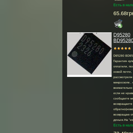
Есть в нал
65.68гр
D95280
BD9528
D95280 BD9
Гарантия- куп
оплатили, по
новой почте,
раcсмотрели .
микроскопе.. 
внимательно 
если не нрав
сообщаете м
возвращаете
обратно(ново
возвращаю о
деньги.На "из
Есть в нал