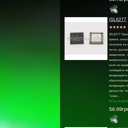
ISL6277
ISL6277 Гара
купили, опла
получили на 
почте, раcсмо
микроскопе.. 
внимательно 
если не нрав
сообщаете м
возвращаете
обратно(ново
возвращаю о
деньги.На "и
"осмо...
Есть в нал
58.89гр