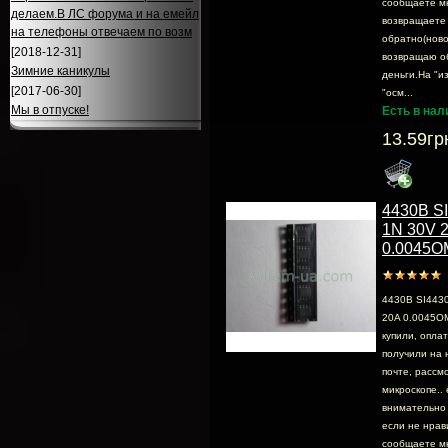
сообщаете м
делаем.В ЛС форума и на емейл
возвращаете
на телефоны отвечаем по возм
обратно(ново
[2018-12-31]
возвращаю о
Зимние каникулы
деньги.На "и
[2017-06-30]
"осм...
Мы в отпуске!
Есть в нал
13.59гр
4430B S
1N 30V 
0.0045O
4430B SI443
20A 0.0045OM
купили, опла
получили на 
почте, раcсмо
микроскопе.. 
внимательно 
если не нрав
сообщаете м