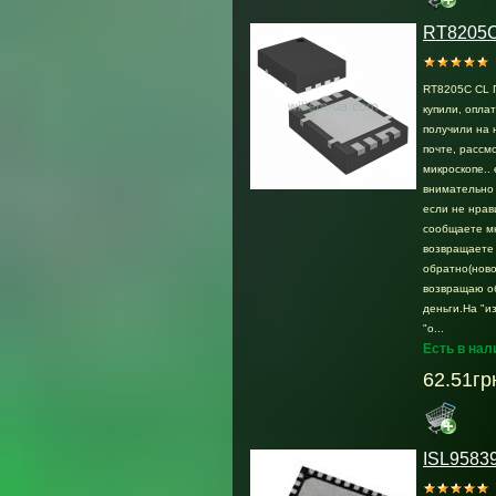
RT8205
RT8205C CL Г
купили, опла
получили на 
почте, раcсмо
микроскопе.. 
внимательно 
если не нрав
сообщаете м
возвращаете
обратно(ново
возвращаю о
деньги.На "и
"о...
Есть в нал
62.51гр
ISL9583