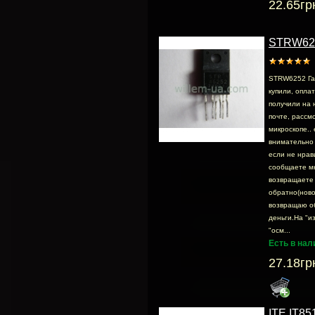
22.65гр
STRW62
STRW6252 Га
купили, опла
получили на 
почте, раcсмо
микроскопе.. 
внимательно 
если не нрав
сообщаете м
возвращаете
обратно(ново
возвращаю о
деньги.На "и
"осм...
Есть в нал
27.18гр
ITE IT85