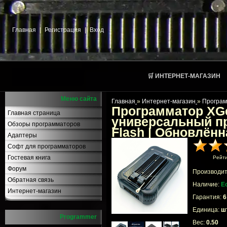
Главная
|
Регистрация
|
Вход
🛒 ИНТЕРНЕТ-МАГАЗИН
Меню сайта
Главная
»
Интернет-магазин
»
Програ
Программатор XGe
Главная страница
универсальный п
Обзоры программаторов
Flash | Обновлённ
Адаптеры
Софт для программаторов
Гостевая книга
Рейт
Форум
Производит
Обратная связь
Наличие:
Е
Интернет-магазин
Гарантия:
6
Единица:
шт
Programmer
Вес:
0.50