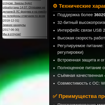
отпуске. Заказы будут
⚙️ Технические хар
обработаны 14.07. Отправки не
делаем.В ЛС форума и на емейл
Поддержка более
3602
на телефоны отвечаем по возм
[2018-12-31]
32-битный высокопроиз
Зимние каникулы
Интерфейс связи USB 2
[2017-06-30]
Мы в отпуске!
Высокая скорость раб
Регулируемое питание: 
регулировки)
Встроенная защита и ог
Полноценное питание о
Съёмная качественная 4
Совместимость с ОС: Win
✅ Преимущества пр