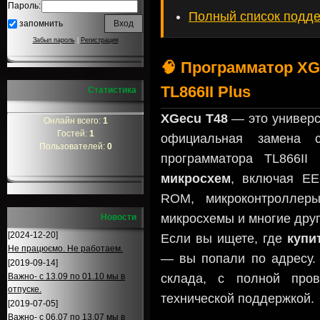
Пароль:
Полный список подд
запомнить
Забыл пароль
|
Регистрация
🧠 Программатор XG
TL866II Plus
Статистика
XGecu T48
— это универс
Онлайн всего:
1
Гостей:
1
официальная замена с
Пользователей:
0
программатора TL866I
микросхем
, включая E
ROM, микроконтроллер
микросхемы и многие дру
Новости
[2024-12-20]
Если вы ищете, где
купи
Не працюємо. Не работаем.
— вы попали по адресу.
[2019-09-14]
Важно- с 13.09 по 01.10 мы в
склада, с полной пров
отпуске.
технической поддержкой.
[2019-07-05]
Важно- с 06.07 по 13.07 мы в