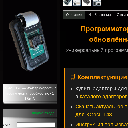
Описание
Изображения
Отзыв
Программатор
обновлённа
Универсальный программа
🛒 Комплектующие
Купить адаптеры для
XGecu T76 — монстр скорости с
пропускной способностью - 1
в
каталоге адаптеро
Гбит/с
Скачать актуальное 
Форма входа
для XGecu T48
Инструкция пользова
Логин: