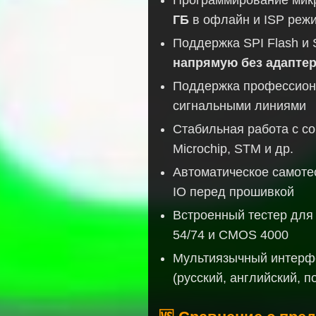
Программирование ми
ГБ
в офлайн и ISP реж
Поддержка SPI Flash и
напрямую без адапте
Поддержка профессиона
сигнальными линиями
Стабильная работа с с
Microchip, STM и др.
Автоматическое самотес
IO перед прошивкой
Встроенный тестер для
54/74 и CMOS 4000
Мультиязычный интерф
(русский, английский, п