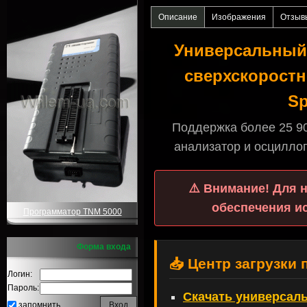
Описание
Изображения
Отзыв
Универсальный
сверхскоростн
Sp
Поддержка более 25 90
анализатор и осцилло
⚠️ Внимание! Для 
обеспечения и
Программатор TNM 5000
Форма входа
📥 Центр загрузки
Логин:
Пароль:
Скачать универсал
запомнить