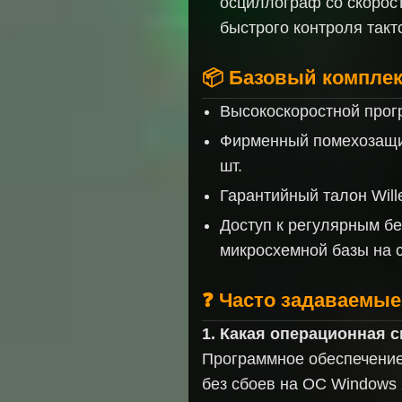
осциллограф со скорос
быстрого контроля такт
📦 Базовый комплек
Высокоскоростной прог
Фирменный помехозащи
шт.
Гарантийный талон Will
Доступ к регулярным б
микросхемной базы на 
❓ Часто задаваемые
1. Какая операционная 
Программное обеспечение
без сбоев на ОС Windows X