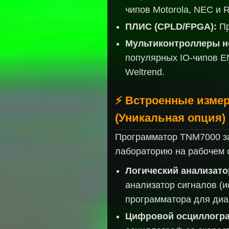
чипов Motorola, NEC и 
ПЛИС (CPLD/FPGA):
Пр
Мультиконтроллеры но
популярных IO-чипов ENE
Weltrend.
⚡ Встроенные изме
(Уникальная опция)
Программатор TNM7000 з
лабораторию на рабочем 
Логический анализато
анализатор сигналов (
программатора для диа
Цифровой осциллогр