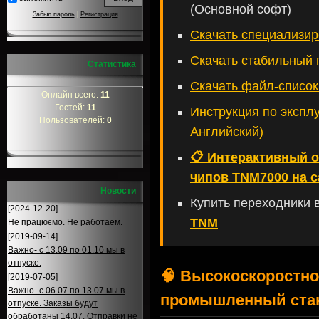
(Основной софт)
Забыл пароль
|
Регистрация
Скачать специализир
Скачать стабильный
Статистика
Скачать файл-списо
Онлайн всего:
11
Гостей:
11
Инструкция по экспл
Пользователей:
0
Английский)
📋 Интерактивный 
чипов TNM7000 на с
Новости
Купить переходники 
[2024-12-20]
TNM
Не працюємо. Не работаем.
[2019-09-14]
Важно- с 13.09 по 01.10 мы в
отпуске.
🧠 Высокоскоростн
[2019-07-05]
Важно- с 06.07 по 13.07 мы в
промышленный стан
отпуске. Заказы будут
обработаны 14.07. Отправки не