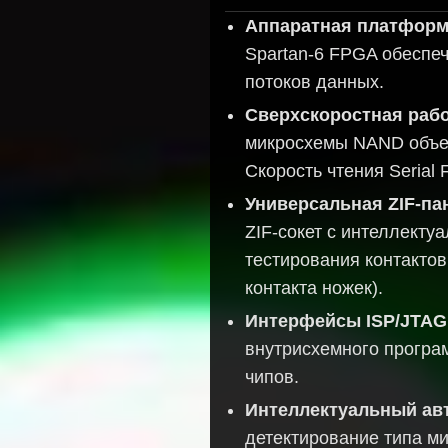
Аппаратная платформ
Spartan-6 FPGA обеспе
потоков данных.
Сверхскоростная раб
микросхемы NAND объем
Скорость чтения Serial 
Универсальная ZIF-па
ZIF-сокет с интеллекту
тестирования контактов
контакта ножек).
Интерфейсы ISP/JTAG
внутрисхемного програ
чипов.
Интеллектуальный ав
детектирование типа ми