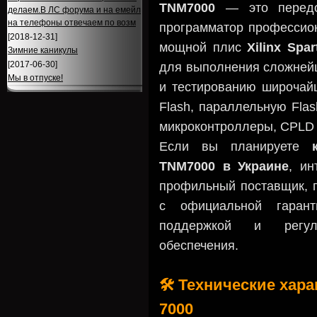
TNM7000
— это передов
делаем.В ЛС форума и на емейл
на телефоны отвечаем по возм
программатор профессион
[2018-12-31]
мощной плис
Xilinx Spa
Зимние каникулы
[2017-06-30]
для выполнения сложней
Мы в отпуске!
и тестированию широчай
Flash, параллельную Fla
микроконтроллеры, CPLD
Если вы планируете
TNM7000 в Украине
, ин
профильный поставщик, 
с официальной гарант
поддержкой и регул
обеспечения.
🛠️ Технические ха
7000