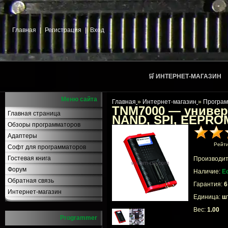
Главная
|
Регистрация
|
Вход
🛒 ИНТЕРНЕТ-МАГАЗИН
Меню сайта
Главная
»
Интернет-магазин
»
Програ
TNM7000 — униве
Главная страница
NAND, SPI, EEPRO
Обзоры программаторов
Адаптеры
Рейт
Софт для программаторов
Гостевая книга
Производит
Форум
Наличие:
Е
Обратная связь
Гарантия:
6
Интернет-магазин
Единица:
шт
Вес:
1.00
Programmer