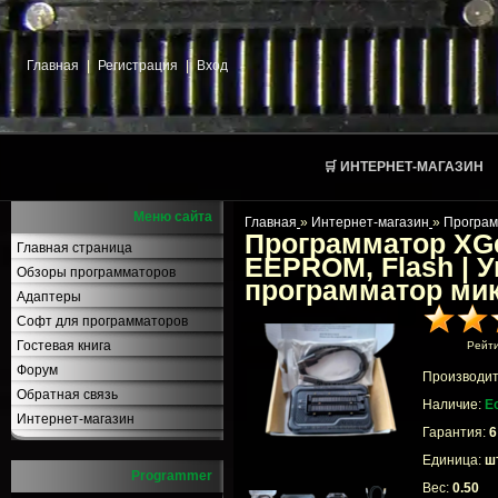
Главная
|
Регистрация
|
Вход
🛒 ИНТЕРНЕТ-МАГАЗИН
Меню сайта
Главная
»
Интернет-магазин
»
Програ
Программатор XGe
Главная страница
EEPROM, Flash | 
Обзоры программаторов
программатор ми
Адаптеры
Софт для программаторов
Гостевая книга
Рейт
Форум
Производит
Обратная связь
Наличие:
Е
Интернет-магазин
Гарантия:
6
Единица:
шт
Programmer
Вес:
0.50