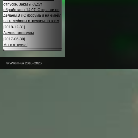
отпуске. Заказы будут
обработаны 14.07. Отправки не
делаем.В ЛС форума и на емейл
на телефоны отвечаем по возм
[2018-12-31]
Зимние каникулы
[2017-06-30]
Мы в отпуске!
© Willem-ua 2010–2026