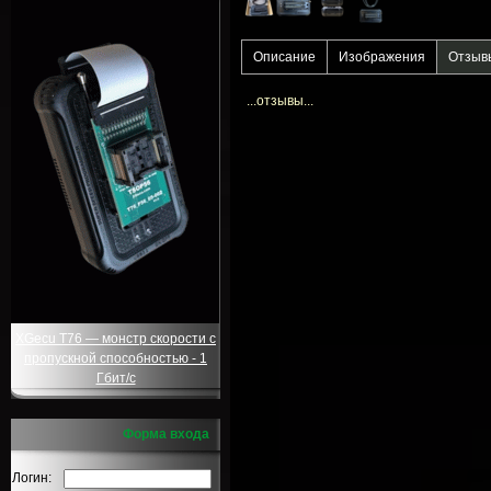
Описание
Изображения
Отзыв
...отзывы...
XGecu T76 — монстр скорости с
пропускной способностью - 1
Гбит/с
Форма входа
Логин: