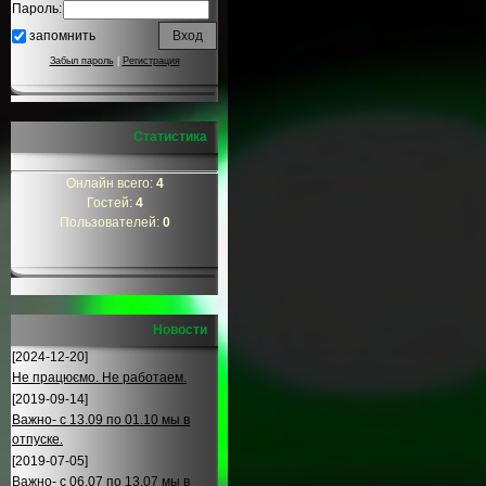
Пароль:
запомнить
Забыл пароль
|
Регистрация
Статистика
Онлайн всего:
4
Гостей:
4
Пользователей:
0
Новости
[2024-12-20]
Не працюємо. Не работаем.
[2019-09-14]
Важно- с 13.09 по 01.10 мы в
отпуске.
[2019-07-05]
Важно- с 06.07 по 13.07 мы в