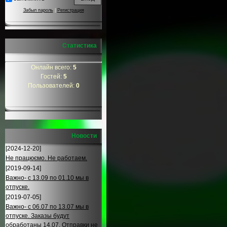
Забыл пароль
|
Регистрация
Статистика
Онлайн всего:
5
Гостей:
5
Пользователей:
0
Новости
[2024-12-20]
Не працюємо. Не работаем.
[2019-09-14]
Важно- с 13.09 по 01.10 мы в
отпуске.
[2019-07-05]
Важно- с 06.07 по 13.07 мы в
отпуске. Заказы будут
обработаны 14.07. Отправки не