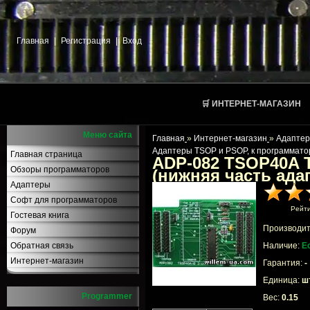
Главная
|
Регистрация
|
Вход
🛒 ИНТЕРНЕТ-МАГАЗИН
Меню сайта
Главная
»
Интернет-магазин
»
Адаптер
Адаптеры TSOP и PSOP, к программато
Главная страница
ADP-082 TSOP40A T
Обзоры программаторов
(нижняя часть ада
Адаптеры
Софт для программаторов
Рейт
Гостевая книга
Производит
Форум
Обратная связь
Наличие:
Е
Интернет-магазин
Гарантия:
-
Единица:
шт
Programmer
Вес:
0.15