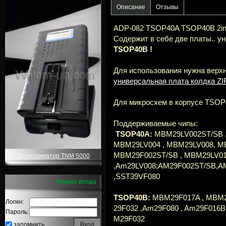
Описание
Отзывы
ADP-082 TSOP40A TSOP40B 2in1
Содержит в себе две платы.. у
TSOP40B !
Для использования нужна верх
универсальная плата колдка ZIF
Для микросхем в корпусе TSOP
Поддерживаемые чипы:
TSOP40A:
MBM29LV002ST/SB ,
MBM29LV004 , MBM29LV008, M
MBM29F002ST/SB , MBM29LV016
Программатор TNM 5000
,Am29LV008;AM29F002ST/SB,A
,SST39VF080
Форма входа
TSOP40B:
MBM29F017A , MBM29
Логин:
29F032 ,Am29F080 , Am29F016B
Пароль:
M29F032
запомнить