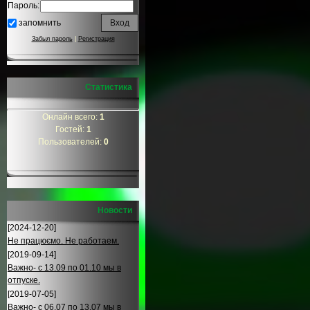
Пароль:
запомнить
Забыл пароль
|
Регистрация
Статистика
Онлайн всего:
1
Гостей:
1
Пользователей:
0
Новости
[2024-12-20]
Не працюємо. Не работаем.
[2019-09-14]
Важно- с 13.09 по 01.10 мы в
отпуске.
[2019-07-05]
Важно- с 06.07 по 13.07 мы в