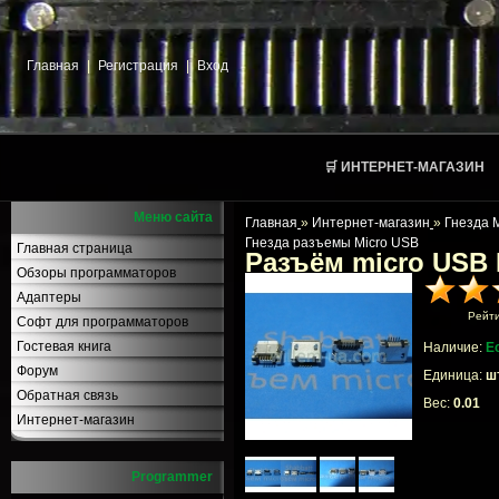
Главная
|
Регистрация
|
Вход
🛒 ИНТЕРНЕТ-МАГАЗИН
Меню сайта
Главная
»
Интернет-магазин
»
Гнезда 
Гнезда разъемы Micro USB
Главная страница
Разъём micro USB
Обзоры программаторов
Адаптеры
Рейт
Софт для программаторов
Гостевая книга
Наличие:
Е
Форум
Единица:
шт
Обратная связь
Вес:
0.01
Интернет-магазин
Programmer