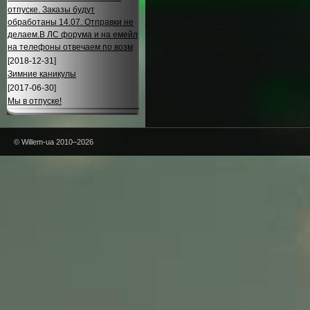
отпуске. Заказы будут
обработаны 14.07. Отправки не
делаем.В ЛС форума и на емейл
на телефоны отвечаем по возм
[2018-12-31]
Зимние каникулы
[2017-06-30]
Мы в отпуске!
© Willem-ua 2010–2026