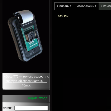
Описание
Изображения
Отзыв
...отзывы...
XGecu T76 — монстр скорости с
пропускной способностью - 1
Гбит/с
Форма входа
Логин: