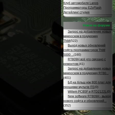
Клуб автомобиля Lanos
Программаторы EZoFlash
Детейлинг студия
Новое на форуме
Запрос на добавление новых
микросхем в поддержку
TNM
(522)
Выход новых обновлений
софта программаторов TNM
5000 ...
(160)
RT809H всё что связано с
ремонтом.
(41)
Запрос на добавление новых
микросхем в поддержку RT80...
(401)
БД на більш ніж 800 плат для
прошивки мультів ITE
(0)
Willem PCB5F и RTD2122L
(0)
New software RT809H - выход
нового софта и обновлений...
(352)