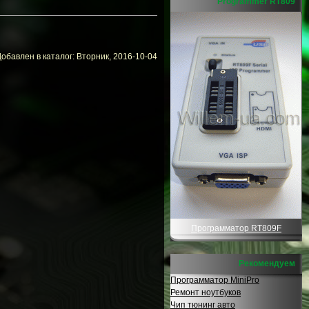
Programmer RT809
обавлен в каталог: Вторник, 2016-10-04
Программатор RT809F
Рекомендуем
Программатор MiniPro
Ремонт ноутбуков
Чип тюнинг авто