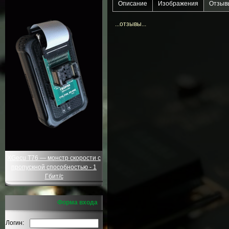
Описание
Изображения
Отзыв
...отзывы...
XGecu T76 — монстр скорости с
пропускной способностью - 1
Гбит/с
Форма входа
Логин: