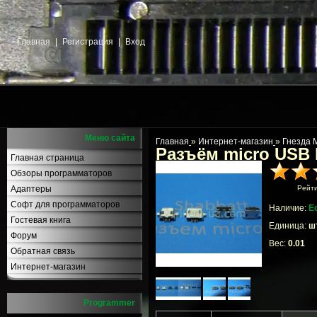
Главная
|
Регистрация
|
Вход
Меню сайта
Главная
»
Интернет-магазин
»
Гнезда 
Разъём micro USB
Главная страница
Обзоры программаторов
Адаптеры
Рейт
Софт для программаторов
Наличие:
Е
Гостевая книга
Единица:
шт
Форум
Вес:
0.01
Обратная связь
Интернет-магазин
Programmer