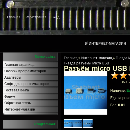
Главная
|
Регистрация
|
Вход
🛒 ИНТЕРНЕТ-МАГАЗИН
Меню сайта
Главная
»
Интернет-магазин
»
Гнезда 
Гнезда разъемы Micro USB
Главная страница
Разъём micro USB
Обзоры программаторов
Адаптеры
Рейт
Софт для программаторов
Гостевая книга
Наличие:
Е
Форум
Единица:
шт
Обратная связь
Вес:
0.01
Интернет-магазин
Programmer