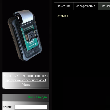
Описание
Изображения
Отзыв
...отзывы...
XGecu T76 — монстр скорости с
пропускной способностью - 1
Гбит/с
Форма входа
Логин: