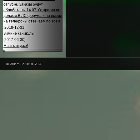
отпуске. Заказы будут
обработаны 14.07. Отправки не
делаем.В ЛС форума и на емейл
на телефоны отвечаем по возм
[2018-12-31]
Зимние каникулы
[2017-06-30]
Мы в отпуске!
© Willem-ua 2010–2026