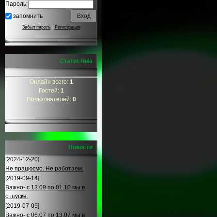
Пароль:
запомнить
Забыл пароль
|
Регистрация
Статистика
Онлайн всего:
1
Гостей:
1
Пользователей:
0
Новости
[2024-12-20]
Не працюємо. Не работаем.
[2019-09-14]
Важно- с 13.09 по 01.10 мы в
отпуске.
[2019-07-05]
Важно- с 06.07 по 13.07 мы в