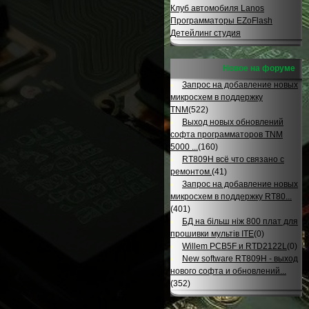
Клуб автомобиля Lanos
Программаторы EZoFlash
Детейлинг студия
Новое на форуме
Запрос на добавление новых
микросхем в поддержку
TNM
(522)
Выход новых обновлений
софта программаторов TNM
5000 ...
(160)
RT809H всё что связано с
ремонтом.
(41)
Запрос на добавление новых
микросхем в поддержку RT80...
(401)
БД на більш ніж 800 плат для
прошивки мультів ITE
(0)
Willem PCB5F и RTD2122L
(0)
New software RT809H - выход
нового софта и обновлений...
(352)