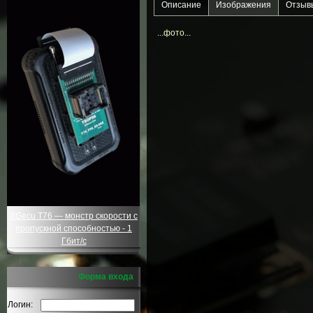
Описание
Изображения
Отзыв
...фото...
XGecu T76 — монстр скорости с
пропускной способностью - 1
Гбит/с
Форма входа
Логин: