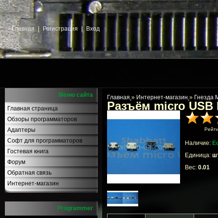
Главная
|
Регистрация
|
Вход
Меню сайта
Главная
»
Интернет-магазин
»
Гнезда 
Разъём micro USB
Главная страница
Обзоры программаторов
Адаптеры
Рейт
Софт для программаторов
Наличие:
Е
Гостевая книга
Единица:
шт
Форум
Вес:
0.01
Обратная связь
Интернет-магазин
Programmer