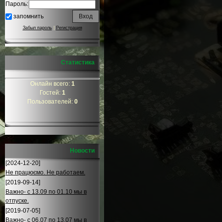
Пароль:
запомнить
Забыл пароль
|
Регистрация
Статистика
Онлайн всего:
1
Гостей:
1
Пользователей:
0
Новости
[2024-12-20]
Не працюємо. Не работаем.
[2019-09-14]
Важно- с 13.09 по 01.10 мы в
отпуске.
[2019-07-05]
Важно- с 06.07 по 13.07 мы в