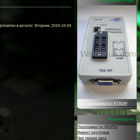
Programmer RT809
обавлен в каталог: Вторник, 2016-10-04
Программатор RT809F
Рекомендуем
Программатор MiniPro
Ремонт ноутбуков
Чип тюнинг авто