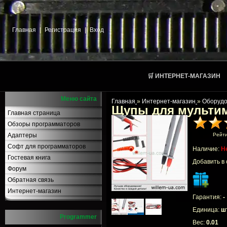
Главная
|
Регистрация
|
Вход
🛒 ИНТЕРНЕТ-МАГАЗИН
Меню сайта
Главная
»
Интернет-магазин
»
Оборудо
Щупы для мультиме
Главная страница
Обзоры программаторов
Адаптеры
Рейт
Софт для программаторов
Наличие:
Н
Гостевая книга
Добавить в
Форум
Обратная связь
Интернет-магазин
Гарантия:
-
Единица:
шт
Programmer
Вес:
0.01