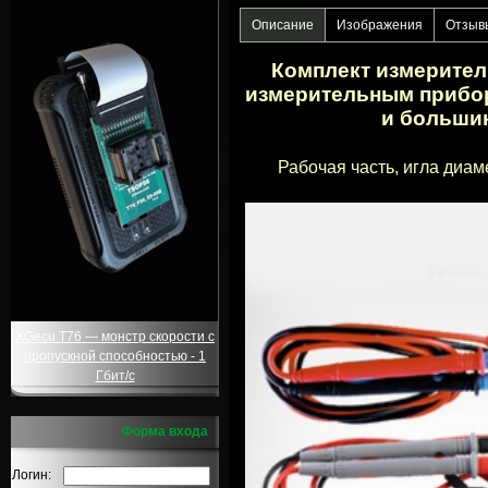
Описание
Изображения
Отзыв
Комплект измерител
измерительным прибо
и большинс
Рабочая часть, игла диам
XGecu T76 — монстр скорости с
пропускной способностью - 1
Гбит/с
Форма входа
Логин: