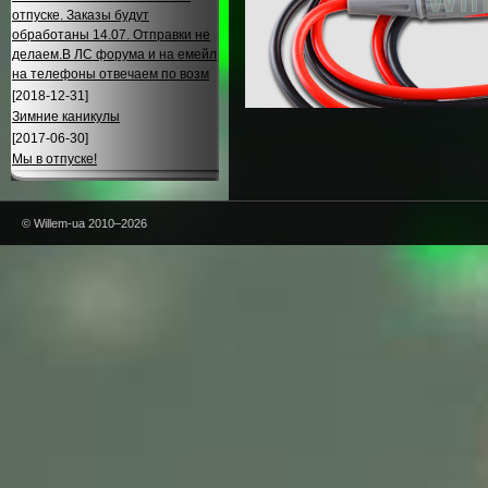
отпуске. Заказы будут
обработаны 14.07. Отправки не
делаем.В ЛС форума и на емейл
на телефоны отвечаем по возм
[2018-12-31]
Зимние каникулы
[2017-06-30]
Мы в отпуске!
© Willem-ua 2010–2026