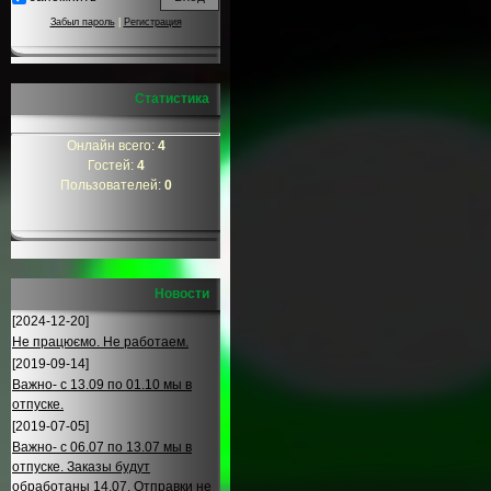
Забыл пароль
|
Регистрация
Статистика
Онлайн всего:
4
Гостей:
4
Пользователей:
0
Новости
[2024-12-20]
Не працюємо. Не работаем.
[2019-09-14]
Важно- с 13.09 по 01.10 мы в
отпуске.
[2019-07-05]
Важно- с 06.07 по 13.07 мы в
отпуске. Заказы будут
обработаны 14.07. Отправки не