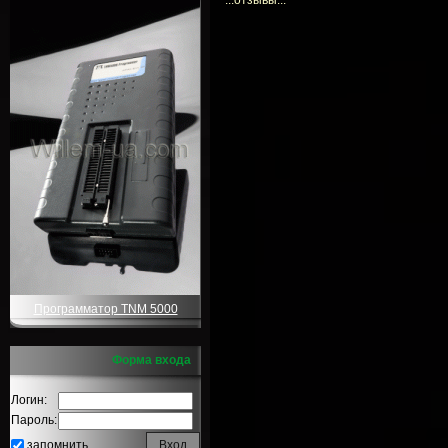
...отзывы...
Программатор TNM 5000
Форма входа
Логин:
Пароль:
запомнить