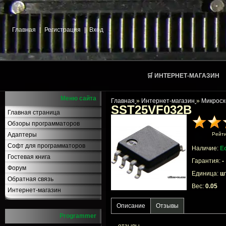
Главная
|
Регистрация
|
Вход
🛒 ИНТЕРНЕТ-МАГАЗИН
Меню сайта
Главная
»
Интернет-магазин
»
Микросх
SST25VF032B
Главная страница
Обзоры программаторов
Адаптеры
Рейт
Софт для программаторов
Наличие:
Е
Гостевая книга
Гарантия:
-
Форум
Единица:
шт
Обратная связь
Вес:
0.05
Интернет-магазин
Описание
Отзывы
Programmer