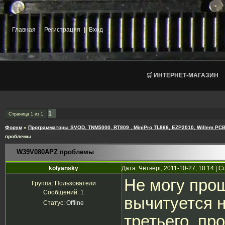
Главная
|
Регистрация
|
Вход
🛒 ИНТЕРНЕТ-МАГАЗИН
1
Страница
1
из
1
Форум
»
Программаторы SVOD, TNM5000, RT809 , MiniPro TL866, EZP2010, Willem PCB
проблемы
W39V080APZ проблемы
kolyansky
Дата: Четверг, 2011-10-27, 18:14 |
Не могу про
Группа: Пользователи
Сообщений:
1
вычитуется н
Статус:
Offline
третьего. пр