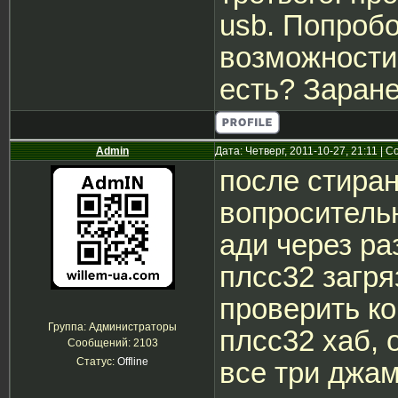
usb. Попробо
возможности.
есть? Заране
Admin
Дата: Четверг, 2011-10-27, 21:11 |
после стиран
вопросительн
ади через ра
плсс32 загря
проверить ко
Группа: Администраторы
плсс32 хаб, 
Сообщений:
2103
Статус:
Offline
все три джа