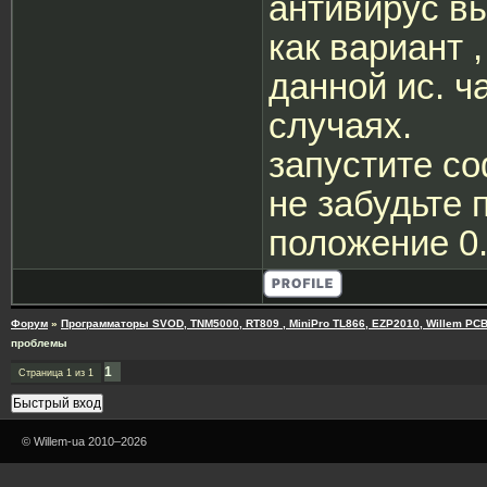
антивирус в
как вариант 
данной ис. ч
случаях.
запустите с
не забудьте 
положение 0
Форум
»
Программаторы SVOD, TNM5000, RT809 , MiniPro TL866, EZP2010, Willem PCB
проблемы
1
Страница
1
из
1
© Willem-ua 2010–2026