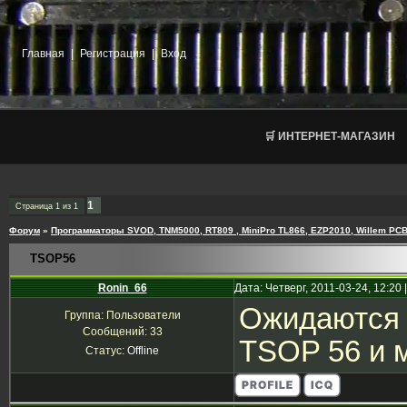
Главная
|
Регистрация
|
Вход
🛒 ИНТЕРНЕТ-МАГАЗИН
1
Страница
1
из
1
Форум
»
Программаторы SVOD, TNM5000, RT809 , MiniPro TL866, EZP2010, Willem PCB
TSOP56
Ronin_66
Дата: Четверг, 2011-03-24, 12:2
Ожидаются 
Группа: Пользователи
Сообщений:
33
TSOP 56 и 
Статус:
Offline