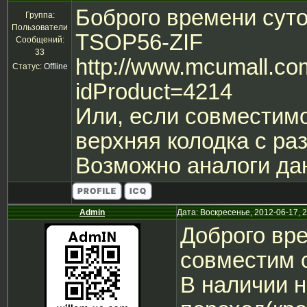
Боброго времени суто
Группа:
Пользователи
TSOP56-ZIF
Сообщений:
33
http://www.mcumall.co
Статус:
Offline
idProduct=4214
Или, если совместим
верхняя колодка с р
Возможно аналоги дан
Admin
Дата: Воскресенье, 2012-06-17, 
Доброго вре
совместим с
В наличии н