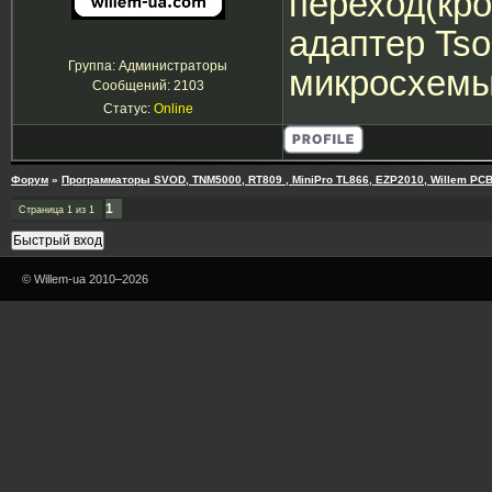
переход(кро
адаптер Tso
Группа: Администраторы
микросхемы
Сообщений:
2103
Статус:
Online
Форум
»
Программаторы SVOD, TNM5000, RT809 , MiniPro TL866, EZP2010, Willem PCB
1
Страница
1
из
1
© Willem-ua 2010–2026