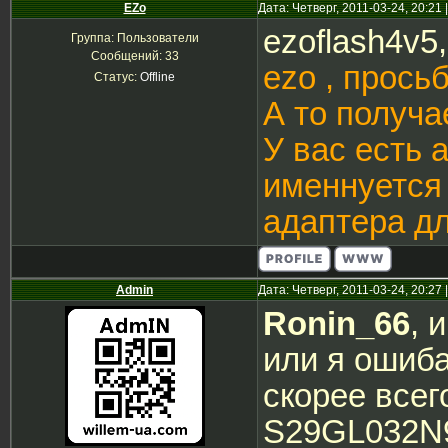
EZo
Дата: Четверг, 2011-03-24, 20:2
ezoflash4v5
Группа: Пользователи
Сообщений:
33
ezo , прось
Статус:
Offline
А то получае
У вас есть 
именнуется 
адаптера дл
Admin
Дата: Четверг, 2011-03-24, 20:2
Ronin_66
, 
или я ошиб
скорее всег
S29GL032N9