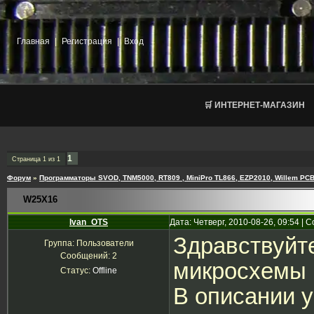
Главная
|
Регистрация
|
Вход
🛒 ИНТЕРНЕТ-МАГАЗИН
1
Страница
1
из
1
Форум
»
Программаторы SVOD, TNM5000, RT809 , MiniPro TL866, EZP2010, Willem PCB
W25X16
Ivan_OTS
Дата: Четверг, 2010-08-26, 09:54 |
Здравствуйте
Группа: Пользователи
Сообщений:
2
микросхемы 
Статус:
Offline
В описании у