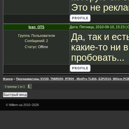
Это не рекла
Ivan_OTS
Дата: Пятница, 2010-09-10, 15:23 
Да, так и ес
Группа: Пользователи
Сообщений:
2
какие-то ни 
Статус:
Offline
пробовать...
Форум
»
Программаторы SVOD, TNM5000, RT809 , MiniPro TL866, EZP2010, Willem PCB
1
Страница
1
из
1
© Willem-ua 2010–2026