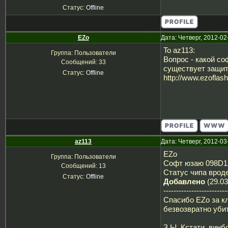
Статус:
Offline
EZo
Дата: Четверг, 2012-02
To az113:
Группа: Пользователи
Вопрос - какой со
Сообщений:
33
существует защит
Статус:
Offline
http://www.ezoflas
az113
Дата: Четверг, 2012-03
EZo
Группа: Пользователи
Софт юзаю 098D12
Сообщений:
13
Статус чипа вроде
Статус:
Offline
Добавлено
(29.03
-------------------------
Спасибо EZo за кл
безвозвратно убит
З.Ы. Кстати, винб