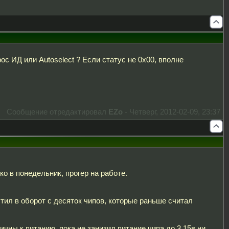
ос ИД или Autoselect ? Если статус не 0х00, вполне
Сообщение отредактировал
EZo
-
Четверг, 2012-02-09, 23:37
о в понедельник, прогер на работе.
устил в оборот с десяток чипов, которые раньше считал
чны к питанию, пока не занизил питание чипа до 3.15в ни