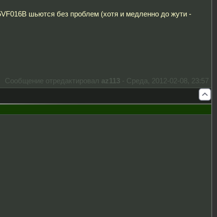
VF016B шьются без проблем (хотя и медленно до жути -
Сообщение отредактировал
az113
-
Среда, 2012-02-08, 23:57