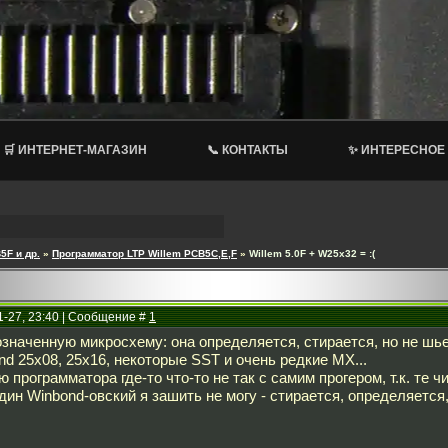
🛒 ИНТЕРНЕТ-МАГАЗИН
📞 КОНТАКТЫ
✨ ИНТЕРЕСНОЕ
5F и др.
»
Программатор LTP Willem PCB5C,E,F
»
Willem 5.0F + W25x32 = :(
1-27, 23:40 | Сообщение #
1
значенную микросхему: она определяется, стирается, но не шье
nd 25x08, 25x16, некоторые SST и очень редкие MX...
 программатора где-то что-то не так с самим прогером, т.к. те 
дин Winbond-овский я зашить не могу - стирается, определяется