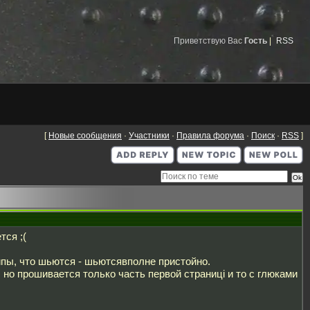
Приветствую Вас
Гость
|
RSS
[
Новые сообщения
·
Участники
·
Правила форума
·
Поиск
·
RSS
]
тся ;(
чипы, что шьются - шьютсявполне пристойно.
, но прошивается только часть первой страниці и то с глюками