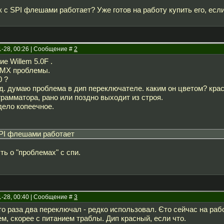
к с SPI флешами работает? Уже готов на работу купить его, есл
1-28, 00:26 | Сообщение #
2
е Willem 5.0F .
 МХ проблемы.
0 ?
ад. думаю проблема в дип переключателе. каким он цветом? кра
рамматора, рано или поздно выходит из строя.
дело копеечное.
SPI флешами работает
ь о "проблемах" с спи.
1-28, 00:40 | Сообщение #
3
о-то раза два переключал - редко использовал. Єто сейчас на ра
ем, скорее с питанием траблы. Дип красный, если что.