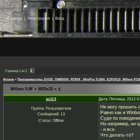
Главная
|
Регистрация
|
Вход
1
Страница
1
из
1
Форум
»
Программаторы SVOD, TNM5000, RT809 , MiniPro TL866, EZP2010, Willem PCB
Willem 5.0F + W25x32 = :(
az113
Дата: Пятница, 2012-0
Не могу прошить о
Группа: Пользователи
Равно как и Winbo
Сообщений:
13
Судя по поведению
Статус:
Offline
Но например, ни о
- и все.
Что делать-то?