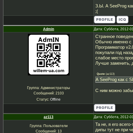
З.Ы. А SeeProg ка
;(
Admin
Дата: Суббота, 2012-0
Странное поведени
Обычно именно с
Программатор v2.
покупали год наз
слабое место прог
Лучше заменить, 
Quote
(
az113
)
А SeeProg как с 
Группа: Администраторы
С ним можно забыт
Сообщений:
2103
Статус:
Offline
az113
Дата: Суббота, 2012-0
Та не, я его всег
Группа: Пользователи
дипы тут не при ч
Сообщений:
13