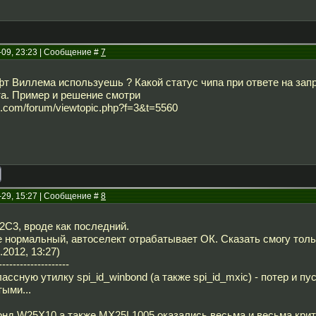
-09, 23:23 | Сообщение #
7
фт Виллема используешь ? Какой статус чипа при ответе на запр
а. Пример и решение смотри
h.com/forum/viewtopic.php?f=3&t=5560
-29, 15:27 | Сообщение #
8
C3, вроде как последний.
 нормальный, автоселект отрабатывает ОК. Сказать смогу тольк
.2012, 13:27)
--------------------
ассную утилку spi_id_winbond (а также spi_id_mxic) - потер и п
ыми...
онд W25X10 а также MX25L1005 оказались весьма и весьма крити