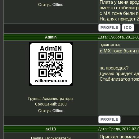
Плата у меня врод
Статус:
Offline
вместо стабилитр
с МХ тоже были п
На днях приедет Z
Admin
Дата: Суббота, 2012-0
Quote
(
az113
)
с МХ тоже были п
на проводах?
Думаю приедет ад
Стабилизатор тож
Группа: Администраторы
Сообщений:
2103
Статус:
Offline
az113
Дата: Среда, 2012-02-
Приехал нормальн
Группа: Пользователи