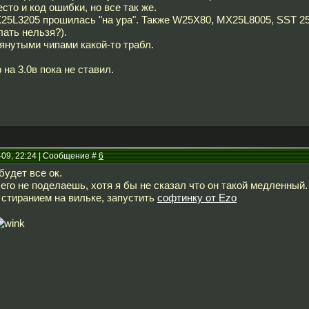
сто и код ошибки, но все так же.
25L3205 прошилась "на ура". Также W25X80, MX25L8005, SST 25
лать нельзя?).
янутыми чипами какой-то трабл.
 на 3.0в пока не ставил.
-09, 22:24 | Сообщение #
6
будет все ок.
его не поделаешь, хотя я бы не сказал что он такой медленный.
 стиранием на вильке, запустить
софтинку от Ezo