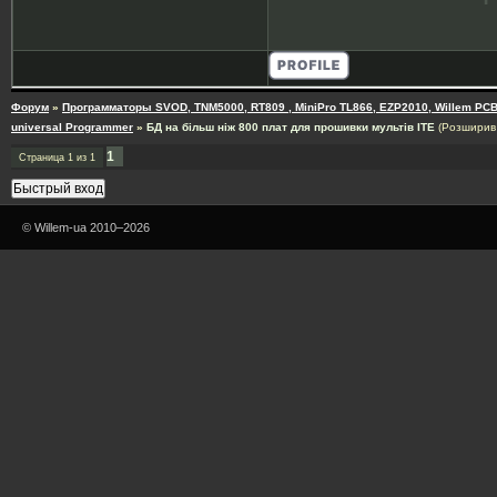
Форум
»
Программаторы SVOD, TNM5000, RT809 , MiniPro TL866, EZP2010, Willem PCB
universal Programmer
»
БД на більш ніж 800 плат для прошивки мультів ITE
(Розширив 
1
Страница
1
из
1
© Willem-ua 2010–2026