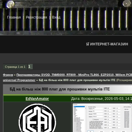
Главная
|
Регистрация
|
Вход
🛒 ИНТЕРНЕТ-МАГАЗИН
1
Страница
1
из
1
Форум
»
Программаторы SVOD, TNM5000, RT809 , MiniPro TL866, EZP2010, Willem PCB
universal Programmer
»
БД на більш ніж 800 плат для прошивки мультів ITE
(Розширив 
БД на більш ніж 800 плат для прошивки мультів ITE
EdVanAmator
Дата: Воскресенье, 2026-05-03, 14