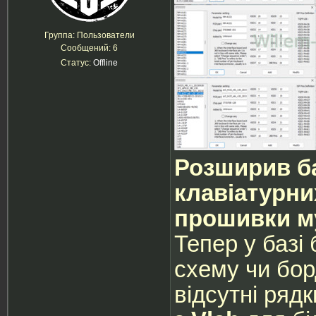
Группа: Пользователи
Сообщений:
6
Статус:
Offline
Розширив ба
клавіатурни
прошивки му
Тепер у базі
схему чи бор
відсутні ряд