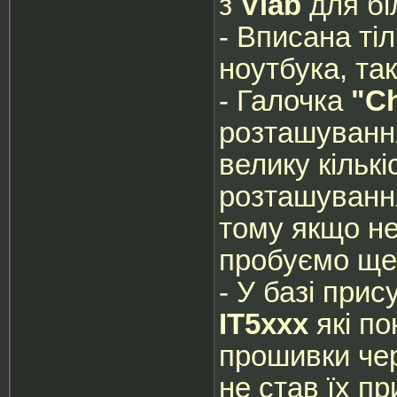
з
Vlab
для бі
- Вписана ті
ноутбука, так
- Галочка
"C
розташування
велику кільк
розташування
тому якщо не
пробуємо ще
- У базі прис
IT5xxx
які по
прошивки чер
не став їх пр