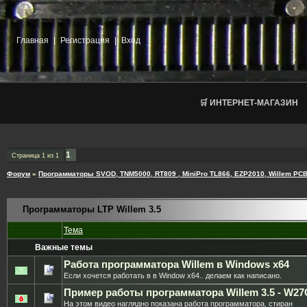
Главная
|
Регистрация
|
Вход
🛒 ИНТЕРНЕТ-МАГАЗИН
1
Страница
1
из
1
Форум
»
Программаторы SVOD, TNM5000, RT809 , MiniPro TL866, EZP2010, Willem PCB
Программаторы LTP Willem 3.5
Тема
Важные темы
Работа программатора Willem в Windows x64
Если хочется работать в в Window x64.. делаем как написано.
Пример работы программатора Willem 3.5 - W27
На этом видео наглядно показана работа программатора, стиран