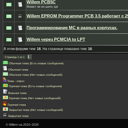
Willem PCB5C
Может ли он шить spi
Willem EPROM Programmer PCB 3.5 работает с 2
Программирование МС в разных корпусах.
Willem через PCMCIA to LPT
В этом форуме тем:
16
. На странице показано тем:
16
.
1
Страница
1
из
1
Обычная тема (Есть новые сообщения)
Обычная тема
Обычная тема (Нет новых сообщений)
Тема - опрос
Горячая тема (Есть новые сообщения)
Важная тема
Горячая тема (Нет новых сообщений)
Горячая тема
Закрытая тема (Нет новых сообщений)
Закрытая тема
© Willem-ua 2010–2026