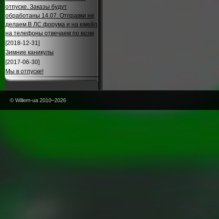
отпуске. Заказы будут
обработаны 14.07. Отправки не
делаем.В ЛС форума и на емейл
на телефоны отвечаем по возм
[2018-12-31]
Зимние каникулы
[2017-06-30]
Мы в отпуске!
© Willem-ua 2010–2026