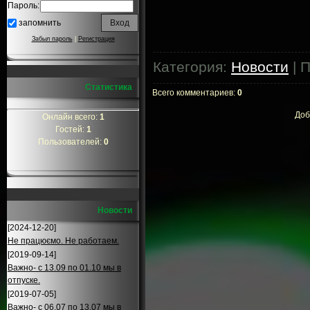
Пароль:
запомнить
Забыл пароль
|
Регистрация
Категория
:
Новости
|
П
Статистика
Всего комментариев
:
0
Доб
Онлайн всего:
1
Гостей:
1
Пользователей:
0
Новости
[2024-12-20]
Не працюємо. Не работаем.
[2019-09-14]
Важно- с 13.09 по 01.10 мы в
отпуске.
[2019-07-05]
Важно- с 06.07 по 13.07 мы в