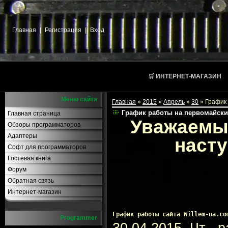
Главная
|
Регистрация
|
Вход
🛒 ИНТЕРНЕТ-МАГАЗИН
Меню сайта
Главная
»
2015
»
Апрель
»
30
» График
График работы на первомайски
Главная страница
Уважаемые
Обзоры программаторов
Адаптеры
наст
Софт для программаторов
Гостевая книга
Форум
Обратная связь
Интернет-магазин
График работы сайта Willem-ua.co
Programmer