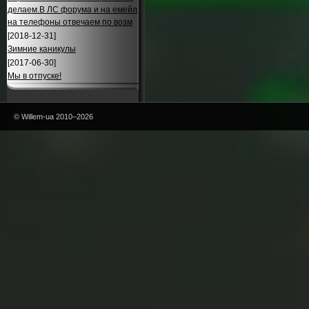
делаем.В ЛС форума и на емейл
на телефоны отвечаем по возм
[2018-12-31]
Зимние каникулы
[2017-06-30]
Мы в отпуске!
© Willem-ua 2010–2026