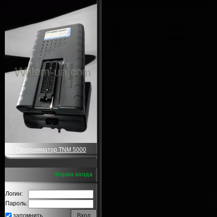
Программатор TNM 5000
Форма входа
Логин:
Пароль:
запомнить