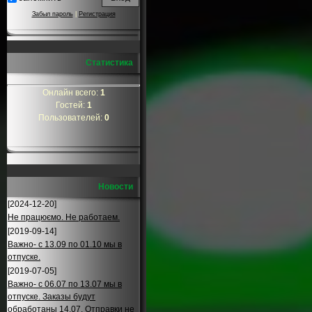
Забыл пароль
|
Регистрация
Статистика
Онлайн всего:
1
Гостей:
1
Пользователей:
0
Новости
[2024-12-20]
Не працюємо. Не работаем.
[2019-09-14]
Важно- с 13.09 по 01.10 мы в
отпуске.
[2019-07-05]
Важно- с 06.07 по 13.07 мы в
отпуске. Заказы будут
обработаны 14.07. Отправки не