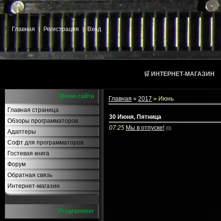
Главная
|
Регистрация
|
Вход
🛒 ИНТЕРНЕТ-МАГАЗИН
Меню сайта
Главная
»
2017
»
Июнь
Главная страница
30 Июня, Пятница
Обзоры программаторов
07:25
Мы в отпуске!
(0)
Адаптеры
Софт для программаторов
Гостевая книга
Форум
Обратная связь
Интернет-магазин
Programmer