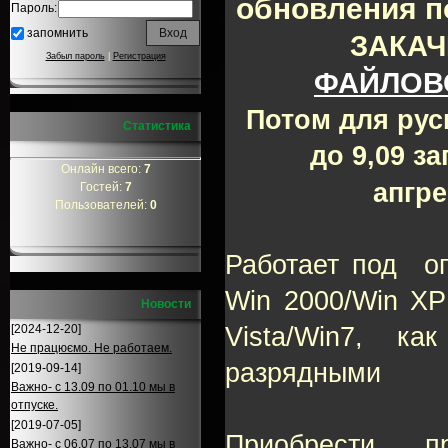
обновления по
Пароль:
запомнить
ЗАКАЧ
Забыл пароль
|
Регистрация
ФАЙЛОВ
Потом для ру
Статистика
до 9,09 з
Онлайн всего:
7
апгр
Гостей:
7
Пользователей:
0
Работает под 
Win 2000/Win XP
Новости
[2024-12-20]
Vista/Win7, как
Не працюємо. Не работаем.
разрядными
[2019-09-14]
Важно- с 13.09 по 01.10 мы в
отпуске.
[2019-07-05]
Приобрести п
Важно- с 06.07 по 13.07 мы в