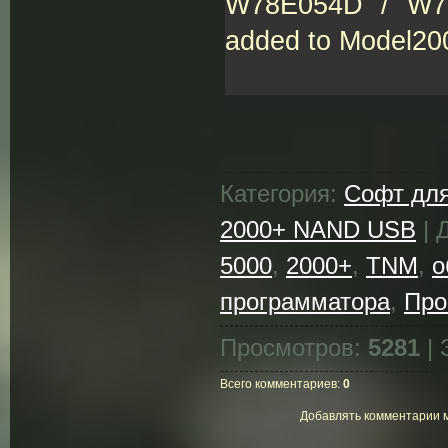
W78E054D / W7
added to Model20
Категория:
Софт дл
2000+ NAND USB
| 
5000
,
2000+
,
TNM
,
о
программатора
,
Про
Просмотров:
5281
| 
Всего комментариев:
0
Добавлять комментарии м