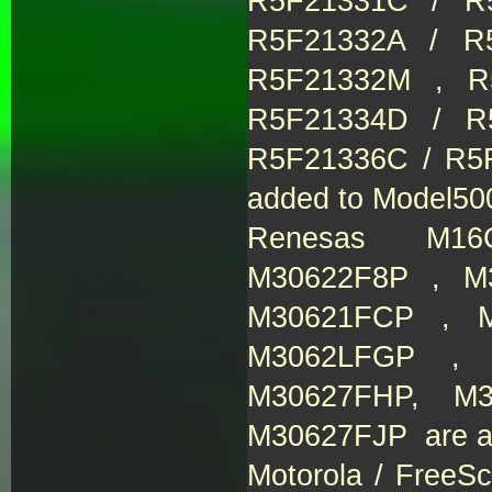
R5F21331C / R
R5F21332A / R
R5F21332M , R
R5F21334D / R
R5F21336C / R5
added to Model50
Renesas M16C
M30622F8P , M
M30621FCP , 
M3062LFGP , 
M30627FHP, M
M30627FJP are a
Motorola / Free