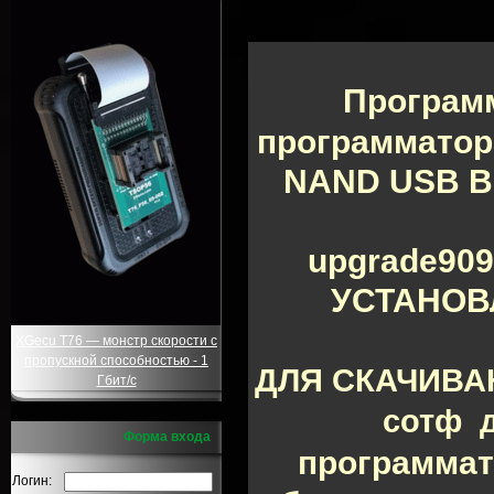
Програм
программатор
NAND USB Ве
upgrade90
УСТАНОВ
XGecu T76 — монстр скорости с
пропускной способностью - 1
ДЛЯ СКАЧИВА
Гбит/с
сотф 
Форма входа
программа
Логин: