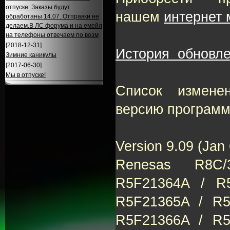
отпуске. Заказы будут
нашем
интернет 
обработаны 14.07. Отправки не
делаем.В ЛС форума и на емейл
на телефоны отвечаем по возм
[2018-12-31]
История обновле
Зимние каникулы
[2017-06-30]
Мы в отпуске!
Список измене
версию программ
Version 9.09 (Jan 
Renesas R8C/
R5F21364A / R
R5F21365A / R
R5F21366A / R