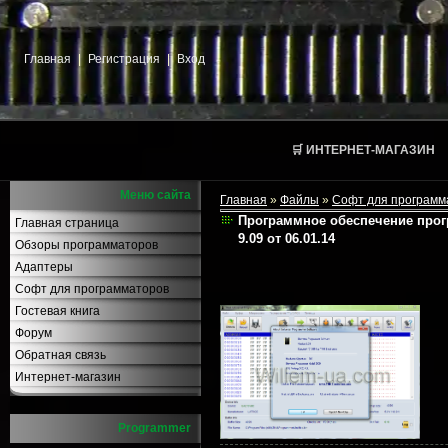
Главная
|
Регистрация
|
Вход
🛒 ИНТЕРНЕТ-МАГАЗИН
Меню сайта
Главная
»
Файлы
»
Софт для програм
Программное обеспечение прог
Главная страница
9.09 от 06.01.14
Обзоры программаторов
Адаптеры
Софт для программаторов
Гостевая книга
Форум
Обратная связь
Интернет-магазин
Programmer