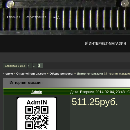
Главная
|
Регистрация
|
Вход
🛒 ИНТЕРНЕТ-МАГАЗИН
2
Страница
2
из
2
«
1
Форум
»
О нас willem-ua.com
»
Общие вопросы
»
Интернет-магазин
(Интернет-магазин
Интернет-магазин
Admin
Дата: Вторник, 2014-02-04, 23:48 |
511.25руб.