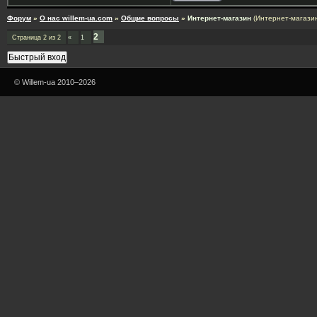
Форум
»
О нас willem-ua.com
»
Общие вопросы
»
Интернет-магазин
(Интернет-магазин
2
Страница
2
из
2
«
1
© Willem-ua 2010–2026